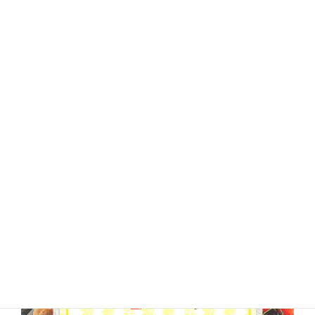
な料理を一緒に作って、当日参加した人達で食卓を囲
って食事します。所要時間は3時間ほどです。
体験レッスンは無料ですか？
いいえ、有料（3,000円）です。
但し、体験レッスン終了日から2週間以内に本コース
に申し込みいただいた場合は、受講料金から体験レ
ッスン料金を差し引かせていただくので、実質体験
レッスンは無料となります。